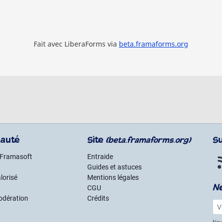
Fait avec LiberaForms via
beta.framaforms.org
auté
Site
S
(beta.framaforms.org)
 Framasoft
Entraide
Guides et astuces
lorisé
Mentions légales
N
CGU
odération
Crédits
Vot