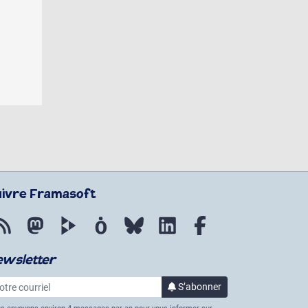
uivre Framasoft
Flux RSS
Mastodon
PeerTube
Mobilizon
Bluesky
LinkedIn
Facebook
ewsletter
re courriel
S’abonner
à la lettre d’informations