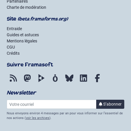
Partenaires
Charte de modération
Site
(beta.framaforms.org)
Entraide
Guides et astuces
Mentions légales
CGU
Crédits
Suivre Framasoft
Flux RSS
Mastodon
PeerTube
Mobilizon
Bluesky
LinkedIn
Facebook
Newsletter
Votre courriel
S’abonner
à la lettre 
Nous envoyons environ 4 messages par an pour vous informer sur l’essentiel de
nos actions (
voir les archives
).