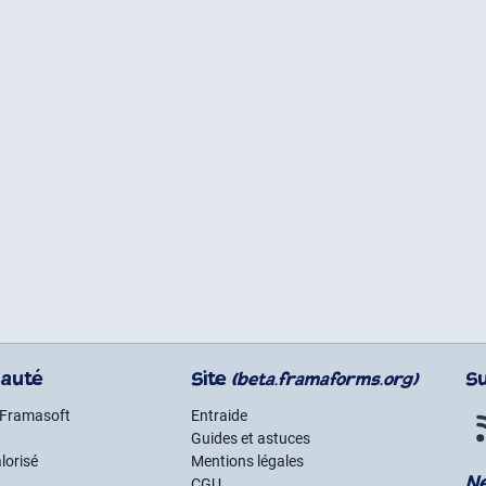
auté
Site
S
(beta.framaforms.org)
 Framasoft
Entraide
Guides et astuces
lorisé
Mentions légales
N
CGU