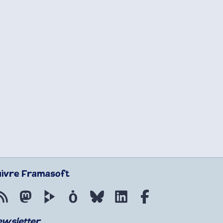
uivre Framasoft
Flux RSS
Mastodon
PeerTube
Mobilizon
Bluesky
LinkedIn
Facebook
ewsletter