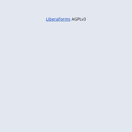
LiberaForms
AGPLv3
Framasoft