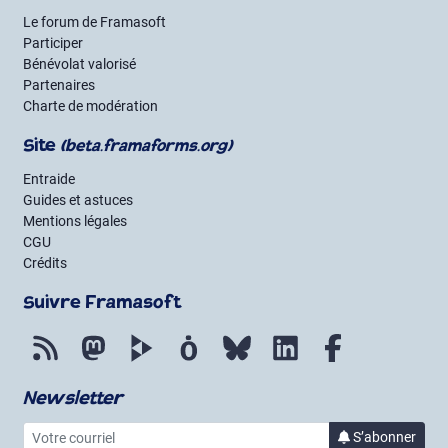
Le forum de Framasoft
Participer
Bénévolat valorisé
Partenaires
Charte de modération
Site
(beta.framaforms.org)
Entraide
Guides et astuces
Mentions légales
CGU
Crédits
Suivre Framasoft
Flux RSS
Mastodon
PeerTube
Mobilizon
Bluesky
LinkedIn
Facebook
Newsletter
Votre courriel
S’abonner